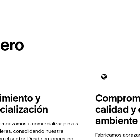
cero
imiento y
Compromi
cialización
calidad y
ambiente
empezamos a comercializar pinzas
eras, consolidando nuestra
Fabricamos abrazad
en el sector. Desde entonces, no