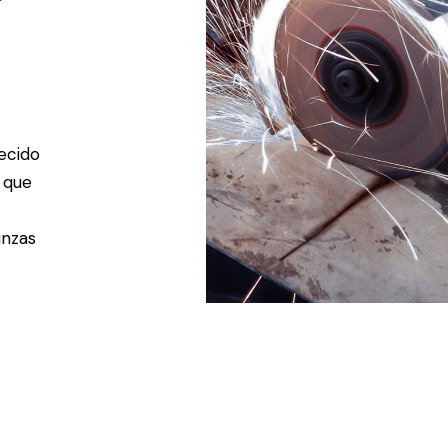
ecido
o que
inzas